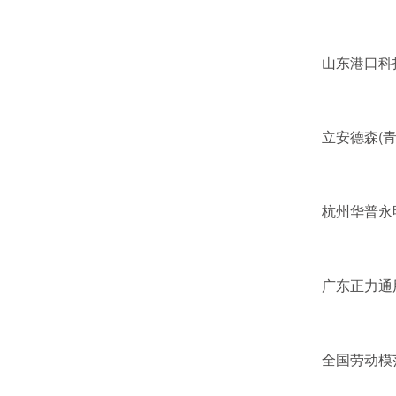
山东港口科技集
立安德森(青岛
杭州华普永明光
广东正力通用电
全国劳动模范